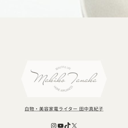
白物・美容家電ライター 田中真紀子
Instagram
YouTube
TikTok
X