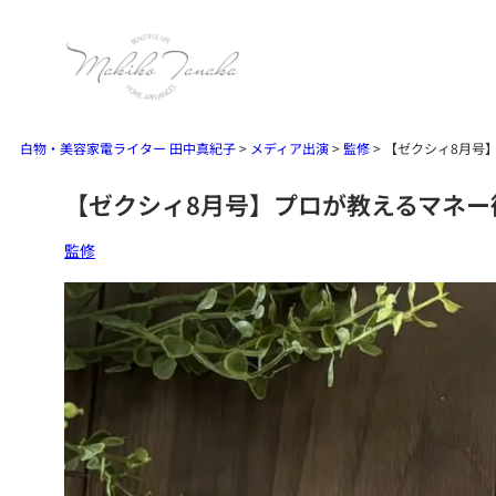
内
容
を
ス
キ
白物・美容家電ライター 田中真紀子
>
メディア出演
>
監修
>
【ゼクシィ8月号
ッ
【ゼクシィ8月号】プロが教えるマネー
プ
監修