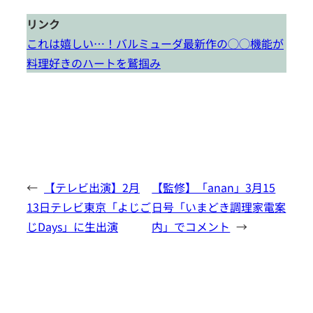
リンク
これは嬉しい…！バルミューダ最新作の◯◯機能が
料理好きのハートを鷲掴み
←
【テレビ出演】2月
【監修】「anan」3月15
13日テレビ東京「よじご
日号「いまどき調理家電案
じDays」に生出演
内」でコメント
→