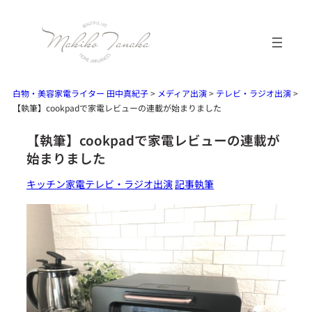
内
容
を
ス
キ
白物・美容家電ライター 田中真紀子
>
メディア出演
>
テレビ・ラジオ出演
>
【執筆】cookpadで家電レビューの連載が始まりました
ッ
プ
【執筆】cookpadで家電レビューの連載が
始まりました
キッチン家電
テレビ・ラジオ出演
記事執筆