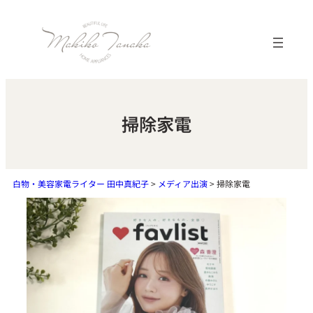
内
容
を
ス
キ
ッ
掃除家電
プ
白物・美容家電ライター 田中真紀子
>
メディア出演
>
掃除家電